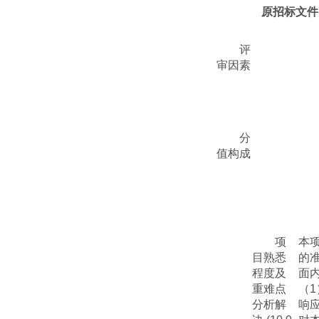
原招标文件P
评
审因素
分
值构成
项
本
目熟悉
的
程度及
面
重难点
（
1
分析解
响