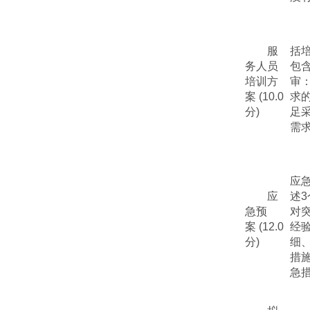
服
括
务人员
包
培训方
审：
案
(
10
.0
求
分
)
足
需
应
应
述
3
急预
对
案
(1
2
.0
经
分
)
细
措
急