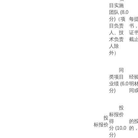
目实施
团队
(
8
.0
分
)
（项
每
目负责
书
人、技
证
术负责
截
人除
外）
同
类项目
经
业绩
(
6
.0
明
分
)
同
投
标报价
投
得
的
标报价
分
(10.0
的
分
)