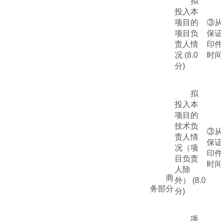
拟
投入本
项目的
③
项目负
保
责人情
印
况
(
8
.0
时
分
)
拟
投入本
项目的
技术负
③
责人
情
保
况（项
印
目负责
时
人除
商
外）
(
8
.0
务部分
分
)
项