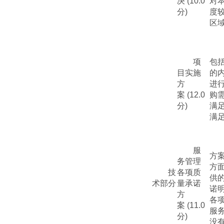
决
(
10
.0
对
分
)
度
区
项
包
目实施
的
方
进行
案
(1
2
.0
购
分
)
满
满
服
方
务管理
方
技
各项质
供
术部分
量承诺
诺
方
各
案
(1
1
.0
服
分
)
没